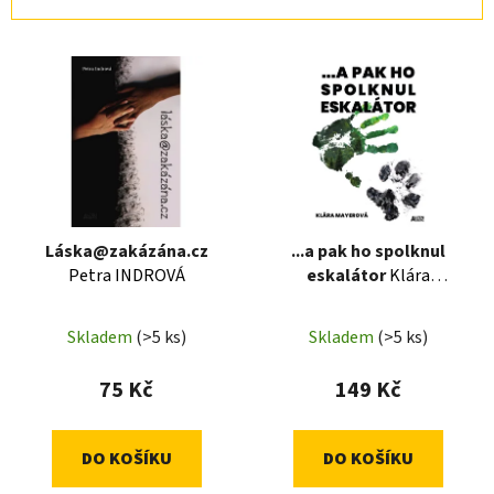
n
í
V
p
ý
r
p
o
i
d
s
u
p
k
r
t
Láska@zakázána.cz
...a pak ho spolknul
o
ů
Petra INDROVÁ
eskalátor
Klára
d
MAYEROVÁ
u
Skladem
(>5 ks)
Skladem
(>5 ks)
k
t
75 Kč
149 Kč
ů
DO KOŠÍKU
DO KOŠÍKU