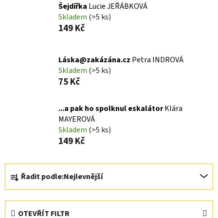
Šejdířka
Lucie JEŘÁBKOVÁ
Skladem
(>5 ks)
149 Kč
Láska@zakázána.cz
Petra INDROVÁ
Skladem
(>5 ks)
75 Kč
...a pak ho spolknul eskalátor
Klára
MAYEROVÁ
Skladem
(>5 ks)
149 Kč
Ř
Řadit podle:
Nejlevnější
a
z
e
OTEVŘÍT FILTR