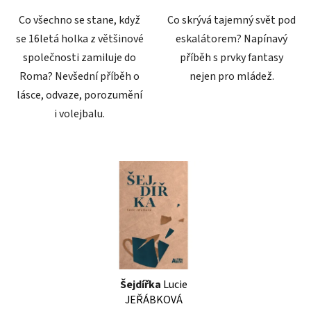
Co všechno se stane, když
Co skrývá tajemný svět pod
se 16letá holka z většinové
eskalátorem? Napínavý
společnosti zamiluje do
příběh s prvky fantasy
Roma? Nevšední příběh o
nejen pro mládež.
lásce, odvaze, porozumění
i volejbalu.
Šejdířka
Lucie
JEŘÁBKOVÁ