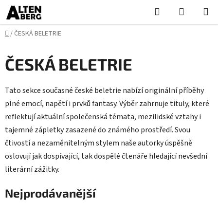
Přejít
Hledat
NÁKUPN
na
KOŠÍK
obsah
Domů
/
ČESKÁ BELETRIE
ČESKÁ BELETRIE
Tato sekce současné české beletrie nabízí originální příběhy
plné emocí, napětí i prvků fantasy. Výběr zahrnuje tituly, které
reflektují aktuální společenská témata, mezilidské vztahy i
tajemné zápletky zasazené do známého prostředí. Svou
čtivostí a nezaměnitelným stylem naše autorky úspěšně
oslovují jak dospívající, tak dospělé čtenáře hledající nevšední
literární zážitky.
Nejprodávanější