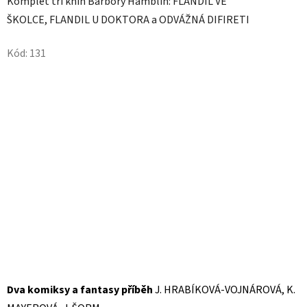
Komplet tří knih Barbory Hamblin: FLANDIL VE
ŠKOLCE, FLANDIL U DOKTORA a ODVÁŽNÁ DIFIRETI
Kód:
131
Dva komiksy a fantasy příběh
J. HRABÍKOVÁ-VOJNÁROVÁ, K.