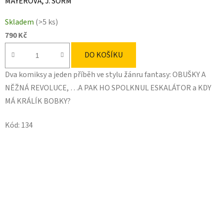
MAYEROVÁ, J. ŠORM
Skladem
(>5 ks)
790 Kč
DO KOŠÍKU
Dva komiksy a jeden příběh ve stylu žánru fantasy: OBUŠKY A
NĚŽNÁ REVOLUCE, …A PAK HO SPOLKNUL ESKALÁTOR a KDY
MÁ KRÁLÍK BOBKY?
Kód:
134