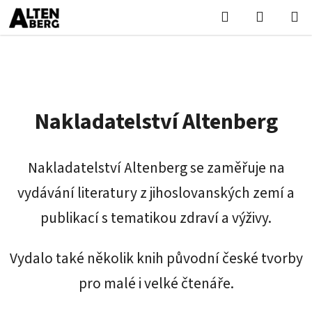
Přejít
Hledat
NÁKUPN
na
KOŠÍK
obsah
Nakladatelství Altenberg
Nakladatelství Altenberg se zaměřuje na
vydávání literatury z jihoslovanských zemí a
publikací s tematikou zdraví a výživy.
Vydalo také několik knih původní české tvorby
pro malé i velké čtenáře.