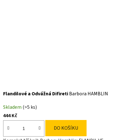
Flandilové a Odvážná Difireti
Barbora HAMBLIN
Skladem
(>5 ks)
444 Kč
DO KOŠÍKU