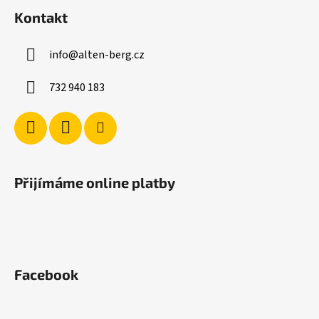
á
Kontakt
p
a
info
@
alten-berg.cz
t
í
732 940 183
Přijímáme online platby
Facebook