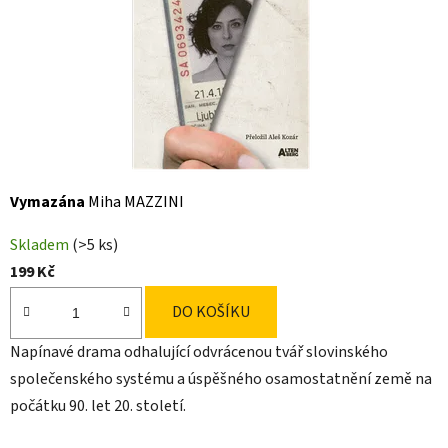
Vymazána
Miha MAZZINI
Skladem
(>5 ks)
199 Kč
DO KOŠÍKU
Napínavé drama odhalující odvrácenou tvář slovinského
společenského systému a úspěšného osamostatnění země na
počátku 90. let 20. století.