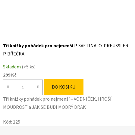
Tři knížky pohádek pro nejmenší
P. SVETINA, O. PREUSSLER,
P. BŘEČKA
Skladem
(>5 ks)
299 Kč
DO KOŠÍKU
Tři knížky pohádek pro nejmenší – VODNÍČEK, HROŠÍ
MOUDROST a JAK SE BUDÍ MODRÝ DRAK
Kód:
125
Z