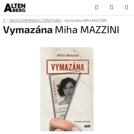
Přejít
Hledat
NÁKUPN
na
KOŠÍK
obsah
Domů
/
JIHOSLOVANSKÁ LITERATURA
/
Vymazána
Miha MAZZINI
Vymazána
Miha MAZZINI