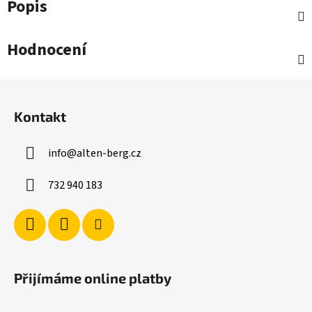
Popis
Hodnocení
Z
á
Kontakt
p
a
info
@
alten-berg.cz
t
í
732 940 183
Přijímáme online platby