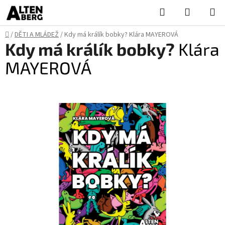
Přejít
Hledat
NÁKUPN
na
KOŠÍK
obsah
Domů
/
DĚTI A MLÁDEŽ
/
Kdy má králík bobky?
Klára MAYEROVÁ
Kdy má králík bobky?
Klára
MAYEROVÁ