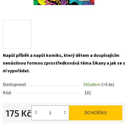
Napůl příběh a napůl komiks, který dětem a dospívajícím
nenásilnou formou zprostředkovává téma šikany a jak se s
ní vypořádat.
Dostupnost
Skladem
(>5 ks)
Kód:
101
175 Kč
DO KOŠÍKU
Měrná cena: