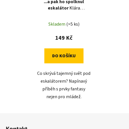
...a pak ho spolknul
eskalátor
Klára
MAYEROVÁ
Skladem
(>5 ks)
149 Kč
DO KOŠÍKU
Co skrývá tajemný svět pod
eskalátorem? Napínavý
příběh s prvky fantasy
nejen pro mládež.
Z
á
Kontakt