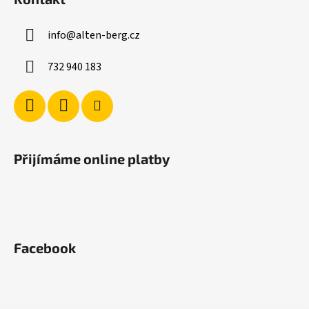
p
a
info
@
alten-berg.cz
t
í
732 940 183
Přijímáme online platby
Facebook