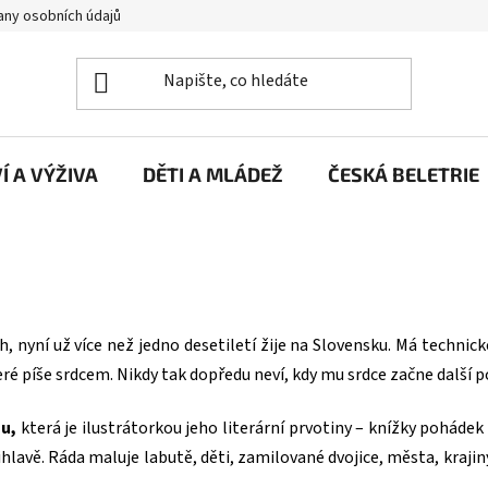
ny osobních údajů
Í A VÝŽIVA
DĚTI A MLÁDEŽ
ČESKÁ BELETRIE
ch, nyní už více než jedno desetiletí žije na Slovensku. Má technick
eré píše srdcem. Nikdy tak dopředu neví, kdy mu srdce začne další
u,
která je ilustrátorkou jeho literární prvotiny – knížky pohádek
Jihlavě. Ráda maluje labutě, děti, zamilované dvojice, města, krajin