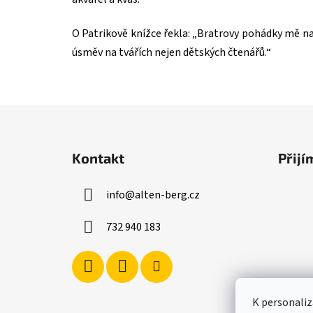
O Patrikově knížce řekla: „Bratrovy pohádky mě nad
úsměv na tvářích nejen dětských čtenářů.“
Z
á
Kontakt
Přijí
p
a
info
@
alten-berg.cz
t
í
732 940 183
K personaliz