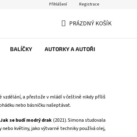
Přihlášení
Registrace
PRÁZDNÝ KOŠÍK
NÁKUPNÍ
KOŠÍK
BALÍČKY
AUTORKY A AUTOŘI
é vzdělání, a přestože v mládí v češtině nikdy příliš
 pohádku nebo básničku našeptávat.
Jak se budí modrý drak
(2021). Simona studovala
y nebo květiny, jako výtvarné techniky používá olej,